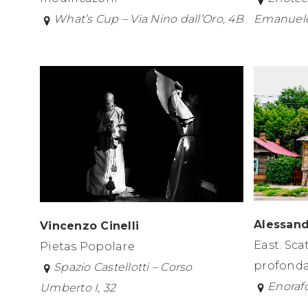
What’s Cup – Via Nino dall’Oro, 4B
Emanuele 
Alessand
Vincenzo Cinelli
East. Sca
Pietas Popolare
profond
Spazio Castellotti – Corso
Enorafo
Umberto I, 32