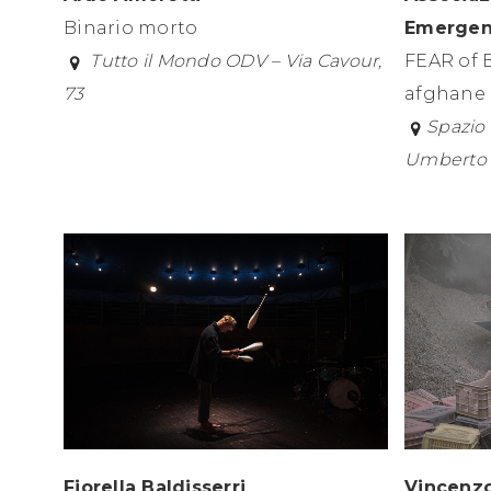
Emergen
Binario morto
FEAR of 
Tutto il Mondo ODV – Via Cavour,
afghane 
73
S
pazio 
Umberto I
Fiorella Baldisserri
Vincenzo