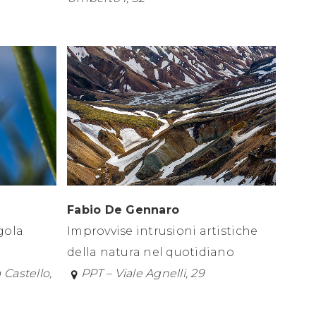
Fabio De Gennaro
gola
Improvvise intrusioni artistiche
della natura nel quotidiano
 Castello,
PPT – Viale Agnelli, 29