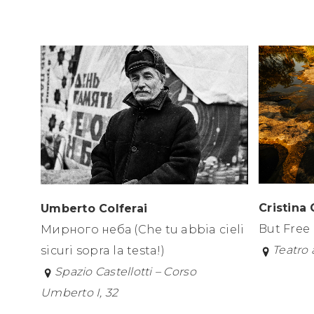
Cristina
Umberto Colferai
But Free
Мирного неба (Che tu abbia cieli
Teatro 
sicuri sopra la testa!)
S
pazio Castellotti – Corso
Umberto I, 32