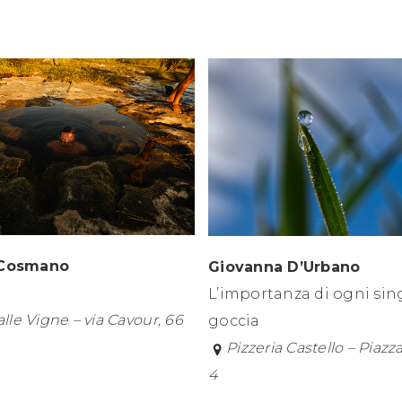
 Cosmano
Giovanna D’Urbano
L’importanza di ogni sin
alle Vigne – via Cavour, 66
goccia
Pizzeria Castello – Piazza
4