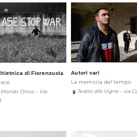
Autori vari
ltietnica di Fiorenzuola
La memoria del tempo
pace
Teatro alle Vigne – via C
l Mondo Onlus – Via
3