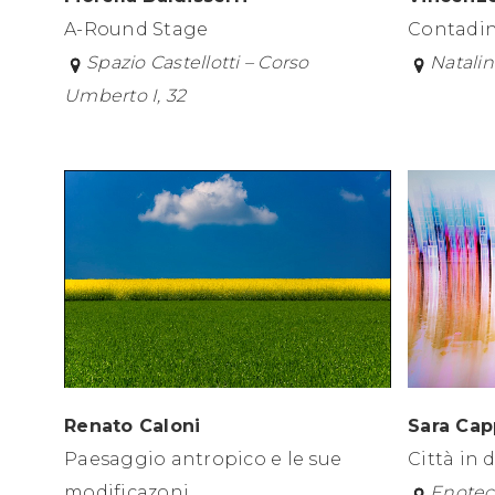
A-Round Stage
Contadin
Spazio Castellotti – Corso
Natalin
Umberto I, 32
Renato Caloni
Sara Cap
Paesaggio antropico e le sue
Città in 
modificazoni
Enotec