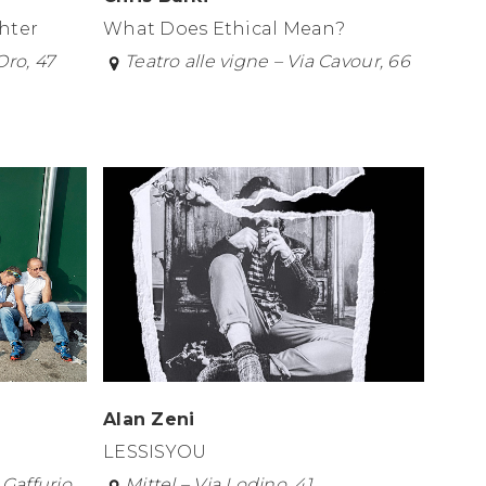
What Does Ethical Mean?
hter
Teatro alle vigne – Via Cavour, 66
Oro, 47
Alan Zeni
LESSISYOU
Mittel – Via Lodino, 41
 Gaffurio,