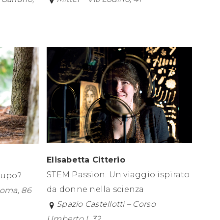
Elisabetta Citterio
STEM Passion. Un viaggio ispirato
 lupo?
da donne nella scienza
Roma, 86
S
pazio Castellotti – Corso
Umberto I, 32