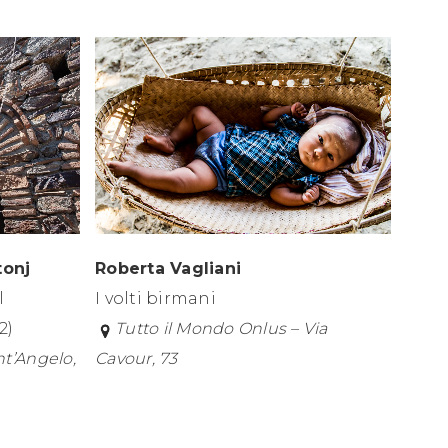
tonj
Roberta Vagliani
l
I volti birmani
2)
Tutto il Mondo Onlus – Via
nt’Angelo,
Cavour, 73