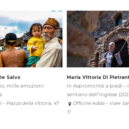
De Salvo
Maria Vittoria Di Pietran
o, mille emozioni:
In Aspromonte a piedi – I
a
sentiero dell’Inglese (202
 – Piazza della Vittoria, 47
Officine Adda – Viale Sa
11