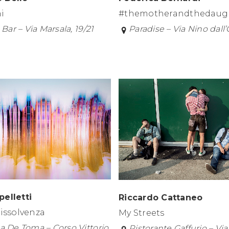
#themotherandthedaug
i
Paradise – Via Nino dall’
 Bar – Via Marsala, 19/21
pelletti
Riccardo Cattaneo
dissolvenza
My Streets
a De Toma – Corso Vittorio
Ristorante Gaffurio – Via