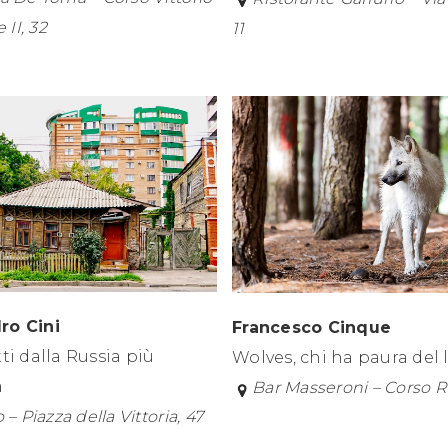
II, 32
11
ro Cini
Francesco Cinque
tti dalla Russia più
Wolves, chi ha paura del
a
Bar Masseroni – Corso 
 – Piazza della Vittoria, 47