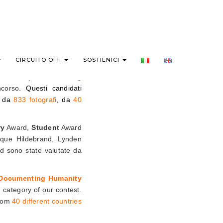
CIRCUITO OFF
SOSTIENICI
t Award | Documenting
oncorso.
Questi candidati
e da
833 fotografi
, da
40
ry
Award,
Student
Award
que Hildebrand, Lynden
 sono state valutate da
|Documenting Humanity
 category of our contest.
rom
40 different countries