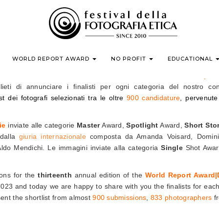
WORLD REPORT AWARD | DOCUMENTING HUMANITY
2023 SHORTLIST
WORLD REPORT AWARD
NO PROFIT
EDUCATIONAL
 2023 si è conclusa la
tredicesima edizione
del
World Repor
ieti di annunciare i finalisti per ogni categoria del nostro c
t dei fotografi selezionati tra le oltre
900 candidature
, pervenut
ie
inviate alle categorie
Master
Award,
Spotlight
Award,
Short Sto
 dalla
giuria internazionale
composta da Amanda Voisard, Domini
Aldo Mendichi. Le immagini inviate alla categoria
Single
Shot Award
ions for the
thirteenth
annual edition of the
World Report Award
 2023 and today we are happy to share with you the finalists for each
nt the shortlist from almost
900 submissions
,
833 photographers
f