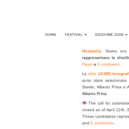
HOME
FESTIVAL
EDIZIONE 2026
Lo scorso 12 aprile
Humanity
. Siamo ora l
rappresentano la shortlis
Paesi
e
5 continenti
.
Le
oltre
13.000 fotograf
sono state selezionate
Steele, Alberto Prina e 
Alberto Prina
.
The call for submiss
closed as of April 12th,
These candidates represe
and
5 continents
.