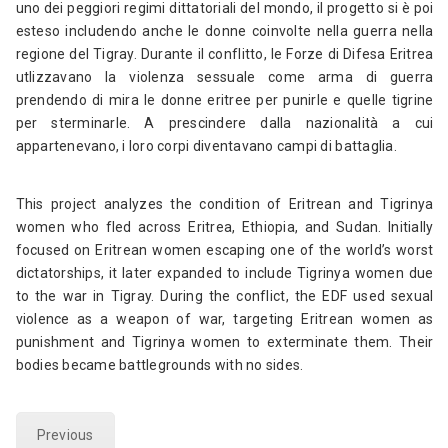
uno dei peggiori regimi dittatoriali del mondo, il progetto si è poi
esteso includendo anche le donne coinvolte nella guerra nella
regione del Tigray. Durante il conflitto, le Forze di Difesa Eritrea
utlizzavano la violenza sessuale come arma di guerra
prendendo di mira le donne eritree per punirle e quelle tigrine
per sterminarle. A prescindere dalla nazionalità a cui
appartenevano, i loro corpi diventavano campi di battaglia.
This project analyzes the condition of Eritrean and Tigrinya
women who fled across Eritrea, Ethiopia, and Sudan. Initially
focused on Eritrean women escaping one of the world’s worst
dictatorships, it later expanded to include Tigrinya women due
to the war in Tigray. During the conflict, the EDF used sexual
violence as a weapon of war, targeting Eritrean women as
punishment and Tigrinya women to exterminate them. Their
bodies became battlegrounds with no sides.
Previous