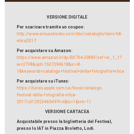
VERSIONE DIGITALE
Per scaricare tramite un coupon:
http://www.emusebooks.com/libri/cataloghi/item/68-
etica2017
Per acquistare su Amazon:
https://www.amazon.it/dp/B0764JSK8V/ref=sr_1_1?
ie=UTF8&qid=1507094618&sr=8-
1&keywords=catalogo+festival+della+fotografia+etica
Per acquistare su iTunes:
https://itunes.apple.com/us/book/catalogo-
festival-della-fotografia-etica-
2017/id1292346549?l=it&ls=1&mt=11
VERSIONE CARTACEA
Acquistabile presso la biglietteria del Festival,
presso lo IAT in Piazza Broletto, Lodi.