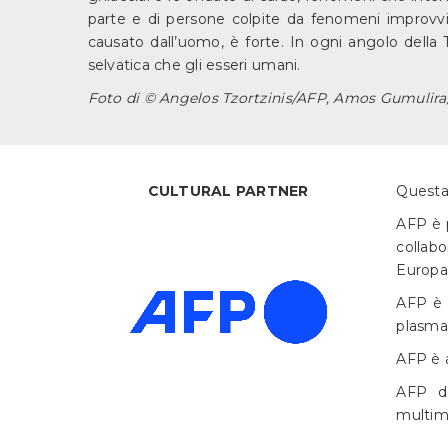
parte e di persone colpite da fenomeni improvvisi
causato dall’uomo, è forte. In ogni angolo della
selvatica che gli esseri umani.
Foto di © Angelos Tzortzinis/AFP,
Amos Gumulira
CULTURAL PARTNER
Questa
AFP è p
collabo
Europa
AFP è 
plasman
AFP è a
AFP do
multime