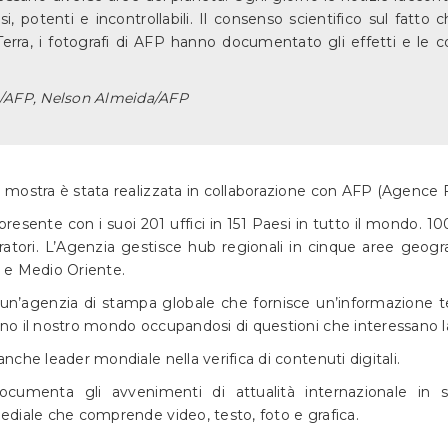
, potenti e incontrollabili. Il consenso scientifico sul fatto
 Terra, i fotografi di AFP hanno documentato gli effetti e l
/AFP,
Nelson Almeida/AFP
 mostra è stata realizzata in collaborazione con AFP (Agence 
resente con i suoi 201 uffici in 151 Paesi in tutto il mondo. 10
ratori. L’Agenzia gestisce hub regionali in cinque aree geogra
 e Medio Oriente.
un’agenzia di stampa globale che fornisce un’informazione te
o il nostro mondo occupandosi di questioni che interessano la
nche leader mondiale nella verifica di contenuti digitali.
cumenta gli avvenimenti di attualità internazionale in s
diale che comprende video, testo, foto e grafica.