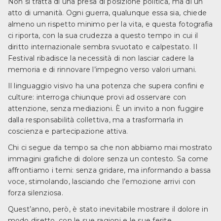
Non si tratta di una presa di posizione politica, ma di un
atto di umanità. Ogni guerra, qualunque essa sia, chiede
almeno un rispetto minimo per la vita, e questa fotografia
ci riporta, con la sua crudezza a questo tempo in cui il
diritto internazionale sembra svuotato e calpestato. Il
Festival ribadisce la necessità di non lasciar cadere la
memoria e di rinnovare l’impegno verso valori umani.
Il linguaggio visivo ha una potenza che supera confini e
culture: interroga chiunque provi ad osservare con
attenzione, senza mediazioni. È un invito a non fuggire
dalla responsabilità collettiva, ma a trasformarla in
coscienza e partecipazione attiva.
Chi ci segue da tempo sa che non abbiamo mai mostrato
immagini grafiche di dolore senza un contesto. Sa come
affrontiamo i temi: senza gridare, ma informando a bassa
voce, stimolando, lasciando che l’emozione arrivi con
forza silenziosa.
Quest’anno, però, è stato inevitabile mostrare il dolore in
modo diretto, con le sue ragioni e le sue ferite.